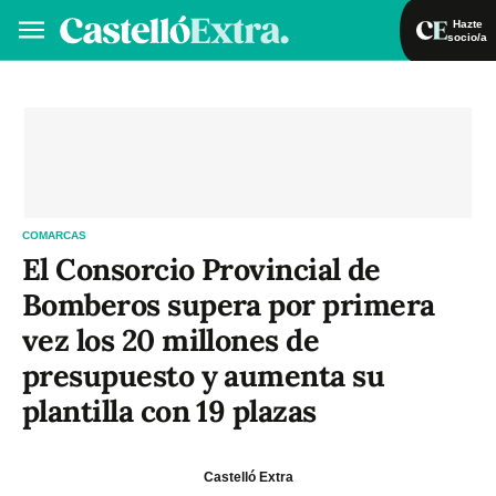
Hazte
socio/a
Hazte socio/a
Iniciar sesión
VA
ES
COMARCAS
El Consorcio Provincial de
Bomberos supera por primera
vez los 20 millones de
presupuesto y aumenta su
plantilla con 19 plazas
Castelló Extra