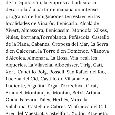
de la Diputación, la empresa adjudicataria
desarrollará a partir de mañana un intenso
programa de fumigaciones terrestres en las
localidades de Vinaròs, Benicarló, Alcalà de
Xivert, Almassora, Benicàssim, Moncofa, Xilxes,
Nules, Borriana,Torreblanca, Peñíscola, Castelló
de la Plana, Cabanes, Oropesa del Mar, La Serra
d'en Galceran, la Torre d'en Doménec, Vilanova
d'Alcolea, Almenara, La Llosa, Vila-real, les
Alqueries, La Vilavella, Albocàsser, Tirig, Catí,
Xert, Canet lo Roig, Rossell, San Rafael del Río,
Lucena del Cid, Castillo de Villamalefa,
Ludiente, Argelita, Toga, Torrechiva, Cirat,
Arañuel, Montanejos, Montán, Betxí, Artana,
Onda, Fanzara, Tales, Herbés, Morella,
Vallibona, Castell de Cabres, Vilafranca del Cid,
Ares del Maestrat, Castellfort, Xodos, Atzeneta,