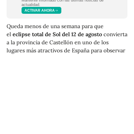
Mantente informado con las últimas noticias de
actualidad.
ACTIVAR AHORA
Queda menos de una semana para que
el
eclipse total de Sol del 12 de agosto
convierta
a la provincia de Castellón en uno de los
lugares más atractivos de España para observar
uno de los fenómenos astronómicos más
esperados de las últimas décadas. El
Ayuntamiento de Castellón ha preparado una
programación especial junto al Planetario y las
playas del Pinar y del Gurugú, donde se espera
la llegada de miles de personas.