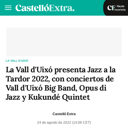
Hazte
socio/a
Hazte socio/a
Iniciar sesión
VA
ES
LA VALL D’UIXÓ
La Vall d'Uixó presenta Jazz a la
Tardor 2022, con conciertos de
Vall d'Uixó Big Band, Opus di
Jazz y Kukundé Quintet
Castelló Extra
24 de agosto de 2022 (14:06 CET)