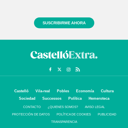
Regístrate gratuitamente y te mantendremos
informado siempre de todo lo que pasa cerca de ti
SUSCRIBIRME AHORA
Castelló
Vila-real
Pobles
Economía
Cultura
Sociedad
Successos
Política
Hemeroteca
CONTACTO
¿QUIENES SOMOS?
AVISO LEGAL
PROTECCIÓN DE DATOS
POLÍTICA DE COOKIES
PUBLICIDAD
TRANSPARENCIA