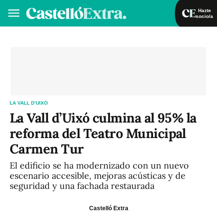
Hazte
socio/a
Hazte socio/a
Iniciar sesión
VA
ES
LA VALL D’UIXÓ
La Vall d’Uixó culmina al 95% la
reforma del Teatro Municipal
Carmen Tur
El edificio se ha modernizado con un nuevo
escenario accesible, mejoras acústicas y de
seguridad y una fachada restaurada
Castelló Extra