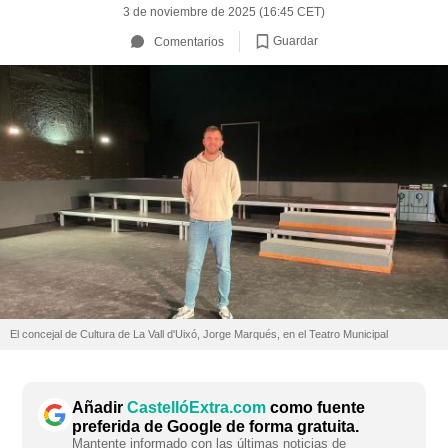
3 de noviembre de 2025 (16:45 CET)
Guardar
Comentarios
El concejal de Cultura de La Vall d'Uixó, Jorge Marqués, en el Teatro Municipal
Añadir
CastellóExtra.com
como fuente
preferida de Google de forma gratuita.
Mantente informado con las últimas noticias de