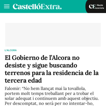
Hazte
socio/a
Hazte socio/a
Iniciar sesión
VA
ES
L'ALCORA
El Gobierno de l’Alcora no
desiste y sigue buscando
terrenos para la residencia de la
tercera edad
Falomir: “No hem llançat mai la tovallola,
portem molt temps treballant per a trobar el
solar adequat i continuem amb aquest objectiu.
Per descomptat, no serà per no intentar-ho,