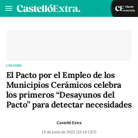
Hazte
socio/a
Hazte socio/a
Iniciar sesión
VA
ES
L'ALCORA
El Pacto por el Empleo de los
Municipios Cerámicos celebra
los primeros “Desayunos del
Pacto” para detectar necesidades
Castelló Extra
15 de junio de 2022 (16:18 CET)