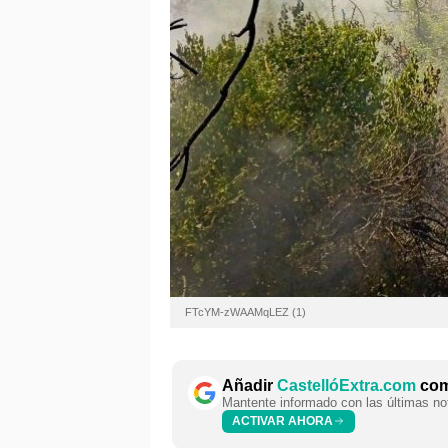
FTcYM-zWAAMqLEZ (1)
Añadir
CastellóExtra.com
como
Mantente informado con las últimas not
ACTIVAR AHORA