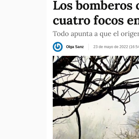
Los bomberos c
cuatro focos en
Todo apunta a que el orige
Olga Sanz
23 de mayo de 2022 (16:5