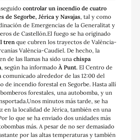
nseguido
controlar un incendio de cuatro
s de Segorbe, Jérica y Navajas
, tal y como
inación de Emergencias de la Generalitat y
eros de Castellón.El fuego se ha originado
l tren
que cubren los trayectos de València-
rcanías València-Caudiel. De hecho, la
gen de las llamas ha sido una
chispa
n
, según ha informado
À Punt
. El Centro de
 comunicado alrededor de las 12:00 del
o de incendio forestal en Segorbe. Hasta allí
 bomberos forestales, una autobomba, y un
ansportada.Unos minutos más tarde, se ha
 en la localidad de Jérica, también en una
. Por lo que se ha enviado dos unidades más
utobombas más. A pesar de no ser demasiado
astante por las altas temperaturas y también