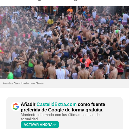
Fiestas Sant Bartomeu Nules
Añadir
CastellóExtra.com
como fuente
preferida de Google de forma gratuita.
Mantente informado con las últimas noticias de
actualidad.
ACTIVAR AHORA