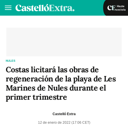
Hazte
socio/a
Hazte socio/a
Iniciar sesión
VA
ES
NULES
Costas licitará las obras de
regeneración de la playa de Les
Marines de Nules durante el
primer trimestre
Castelló Extra
12 de enero de 2022 (17:06 CET)