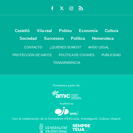
Castelló
Vila-real
Pobles
Economía
Cultura
Sociedad
Successos
Política
Hemeroteca
CONTACTO
¿QUIENES SOMOS?
AVISO LEGAL
PROTECCIÓN DE DATOS
POLÍTICA DE COOKIES
PUBLICIDAD
TRANSPARENCIA
Formamos parte de:
Audiencia:
Con la colaboración de la Conselleria d’Educació, Investigació, Cultura i Esport: