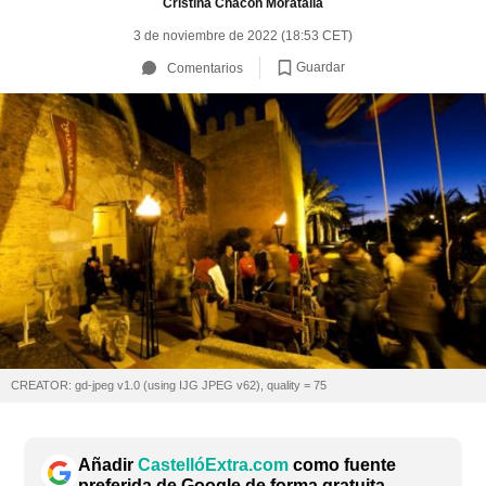
Cristina Chacón Moratalla
3 de noviembre de 2022 (18:53 CET)
Guardar
Comentarios
CREATOR: gd-jpeg v1.0 (using IJG JPEG v62), quality = 75
Añadir
CastellóExtra.com
como fuente
preferida de Google de forma gratuita.