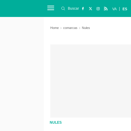
Buscar
VA
ES
Home
comarcas
Nules
NULES