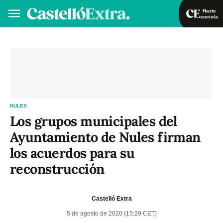
Hazte
socio/a
Hazte socio/a
Iniciar sesión
VA
ES
NULES
Los grupos municipales del
Ayuntamiento de Nules firman
los acuerdos para su
reconstrucción
Castelló Extra
5 de agosto de 2020 (15:29 CET)