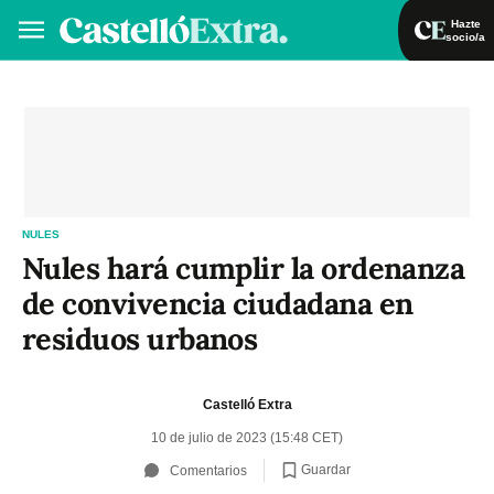
Hazte
socio/a
Hazte socio/a
Iniciar sesión
VA
ES
NULES
Nules hará cumplir la ordenanza
de convivencia ciudadana en
residuos urbanos
Castelló Extra
10 de julio de 2023 (15:48 CET)
Guardar
Comentarios