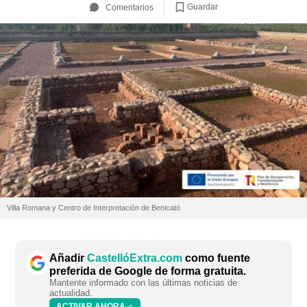
Guardar
Comentarios
Villa Romana y Centro de Interpretación de Benicató
Añadir
CastellóExtra.com
como fuente
preferida de Google de forma gratuita.
Mantente informado con las últimas noticias de
actualidad.
ACTIVAR AHORA