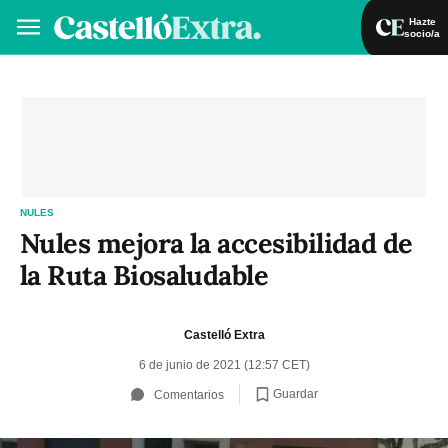
Hazte
socio/a
Hazte socio/a
Iniciar sesión
VA
ES
NULES
Nules mejora la accesibilidad de
la Ruta Biosaludable
Castelló Extra
6 de junio de 2021 (12:57 CET)
Guardar
Comentarios