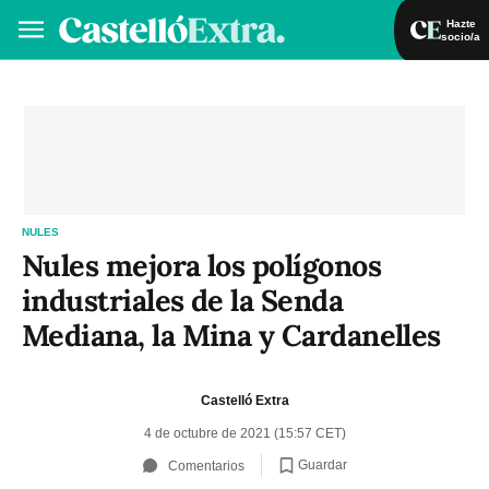
Hazte
socio/a
Hazte socio/a
Iniciar sesión
VA
ES
NULES
Nules mejora los polígonos
industriales de la Senda
Mediana, la Mina y Cardanelles
Castelló Extra
4 de octubre de 2021 (15:57 CET)
Guardar
Comentarios