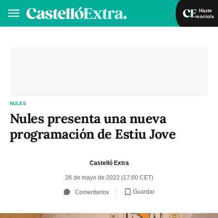
Hazte
socio/a
Hazte socio/a
Iniciar sesión
VA
ES
NULES
Nules presenta una nueva
programación de Estiu Jove
Castelló Extra
26 de mayo de 2022 (17:00 CET)
Guardar
Comentarios