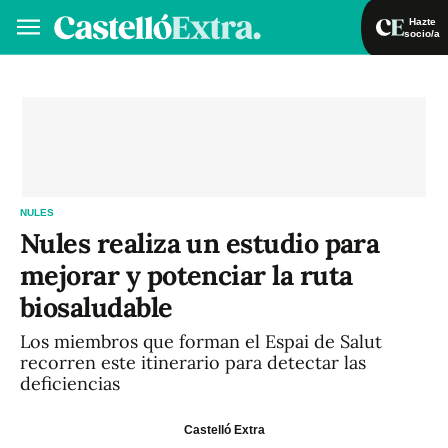
Hazte
socio/a
Hazte socio/a
Iniciar sesión
VA
ES
NULES
Nules realiza un estudio para
mejorar y potenciar la ruta
biosaludable
Los miembros que forman el Espai de Salut
recorren este itinerario para detectar las
deficiencias
Castelló Extra