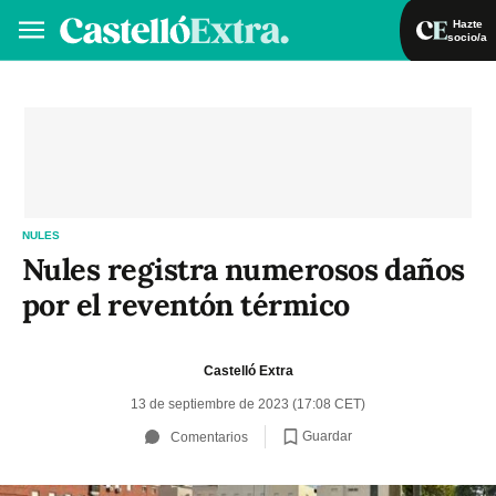
Hazte
socio/a
Hazte socio/a
Iniciar sesión
VA
ES
NULES
Nules registra numerosos daños
por el reventón térmico
Castelló Extra
13 de septiembre de 2023 (17:08 CET)
Guardar
Comentarios