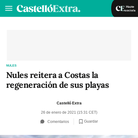
Hazte
socio/a
Hazte socio/a
Iniciar sesión
VA
ES
NULES
Nules reitera a Costas la
regeneración de sus playas
Castelló Extra
26 de enero de 2021 (15:31 CET)
Guardar
Comentarios