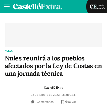
Hazte
socio/a
Hazte socio/a
Iniciar sesión
VA
ES
NULES
Nules reunirá a los pueblos
afectados por la Ley de Costas en
una jornada técnica
Castelló Extra
28 de febrero de 2023 (16:38 CET)
Guardar
Comentarios