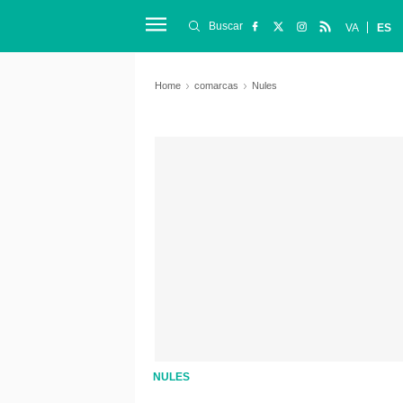
Buscar
VA
ES
Home
comarcas
Nules
NULES