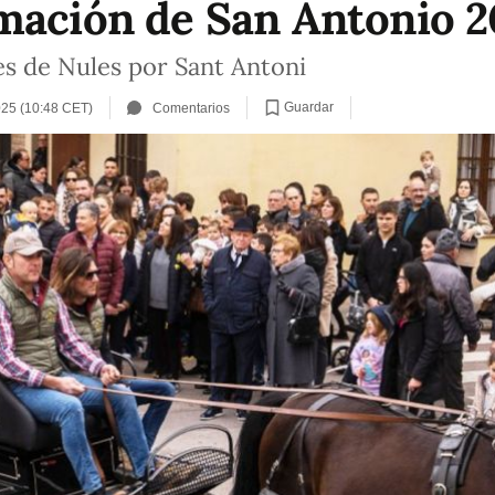
mación de San Antonio 2
es de Nules por Sant Antoni
Guardar
025 (10:48 CET)
Comentarios