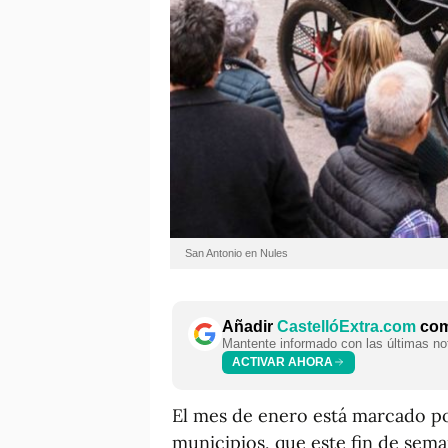
San Antonio en Nules
Añadir
CastellóExtra.com
como
Mantente informado con las últimas not
ACTIVAR AHORA
El mes de enero está marcado po
municipios, que este fin de sema