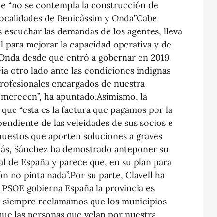
e “no se contempla la construcción de
localidades de Benicàssim y Onda”Cabe
s escuchar las demandas de los agentes, lleva
al para mejorar la capacidad operativa y de
 Onda desde que entró a gobernar en 2019.
a otro lado ante las condiciones indignas
 profesionales encargados de nuestra
o merecen”, ha apuntado.Asimismo, la
que “esta es la factura que pagamos por la
endiente de las veleidades de sus socios e
puestos que aporten soluciones a graves
ás, Sánchez ha demostrado anteponer su
ral de España y parece que, en su plan para
n no pinta nada”.Por su parte, Clavell ha
 PSOE gobierna España la provincia es
r siempre reclamamos que los municipios
 que las personas que velan por nuestra