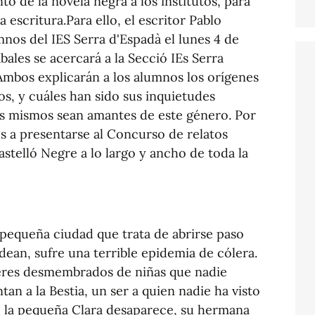
to de la novela negra a los institutos, para
a escritura.Para ello, el escritor Pablo
umnos del IES Serra d'Espadà el lunes 4 de
abales se acercará a la Secció IEs Serra
.Ambos explicarán a los alumnos los orígenes
os, y cuáles han sido sus inquietudes
os mismos sean amantes de este género. Por
s a presentarse al Concurso de relatos
astelló Negre a lo largo y ancho de toda la
 pequeña ciudad que trata de abrirse paso
odean, sufre una terrible epidemia de cólera.
veres desmembrados de niñas que nadie
an a la Bestia, un ser a quien nadie ha visto
 la pequeña Clara desaparece, su hermana