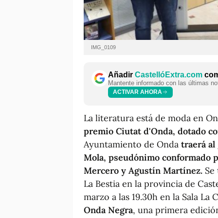
IMG_0109
Añadir
CastellóExtra.com
como
Mantente informado con las últimas not
ACTIVAR AHORA
La literatura está de moda en On
premio Ciutat d'Onda, dotado c
Ayuntamiento de Onda
traerá al
Mola, pseudónimo conformado por
Mercero y Agustín Martínez.
Se 
La Bestia en la provincia de Cast
marzo a las 19.30h en la Sala La C
Onda Negra
, una primera edició