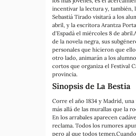
los más jóvenes, es el acercamien
incentivar la lectura y, también, l
Sebastiá Tirado visitará a los al
abril, y la escritora Arantza Port
d'Espadà el miércoles 8 de abril
de la novela negra, sus subgéner
personales que hicieron que ell
otro lado, animarán a los alumno
cortos que organiza el Festival C
provincia.
Sinopsis de La Bestia
Corre el año 1834 y Madrid, una
más allá de las murallas que la r
En los arrabales aparecen cadá
reclama. Todos los rumores apunt
pero al que todos temen.Cuando