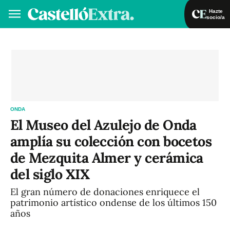
Hazte
socio/a
Hazte socio/a
Iniciar sesión
VA
ES
ONDA
El Museo del Azulejo de Onda
amplía su colección con bocetos
de Mezquita Almer y cerámica
del siglo XIX
El gran número de donaciones enriquece el
patrimonio artístico ondense de los últimos 150
años