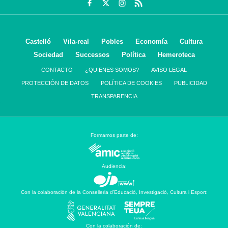
Castelló
Vila-real
Pobles
Economía
Cultura
Sociedad
Successos
Política
Hemeroteca
CONTACTO
¿QUIENES SOMOS?
AVISO LEGAL
PROTECCIÓN DE DATOS
POLÍTICA DE COOKIES
PUBLICIDAD
TRANSPARENCIA
Formamos parte de:
Audiencia:
Con la colaboración de la Conselleria d’Educació, Investigació, Cultura i Esport:
Con la colaboración de: