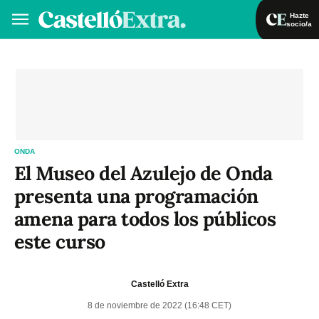
Hazte
socio/a
Hazte socio/a
Iniciar sesión
VA
ES
ONDA
El Museo del Azulejo de Onda
presenta una programación
amena para todos los públicos
este curso
Castelló Extra
8 de noviembre de 2022 (16:48 CET)