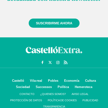
Regístrate gratuitamente y te mantendremos
informado siempre de todo lo que pasa cerca de ti
SUSCRIBIRME AHORA
Castelló
Vila-real
Pobles
Economía
Cultura
Sociedad
Successos
Política
Hemeroteca
CONTACTO
¿QUIENES SOMOS?
AVISO LEGAL
PROTECCIÓN DE DATOS
POLÍTICA DE COOKIES
PUBLICIDAD
TRANSPARENCIA