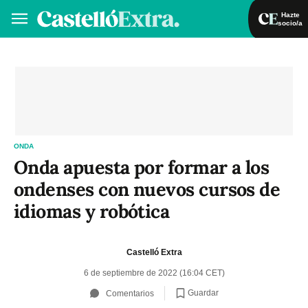
Hazte
socio/a
Hazte socio/a
Iniciar sesión
VA
ES
ONDA
Onda apuesta por formar a los
ondenses con nuevos cursos de
idiomas y robótica
Castelló Extra
6 de septiembre de 2022 (16:04 CET)
Guardar
Comentarios