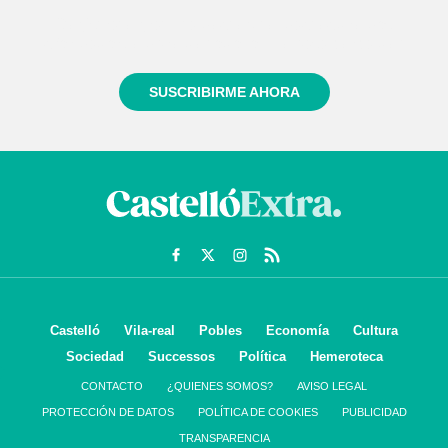
Regístrate gratuitamente y te mantendremos
informado siempre de todo lo que pasa cerca de ti
SUSCRIBIRME AHORA
Castelló
Vila-real
Pobles
Economía
Cultura
Sociedad
Successos
Política
Hemeroteca
CONTACTO
¿QUIENES SOMOS?
AVISO LEGAL
PROTECCIÓN DE DATOS
POLÍTICA DE COOKIES
PUBLICIDAD
TRANSPARENCIA