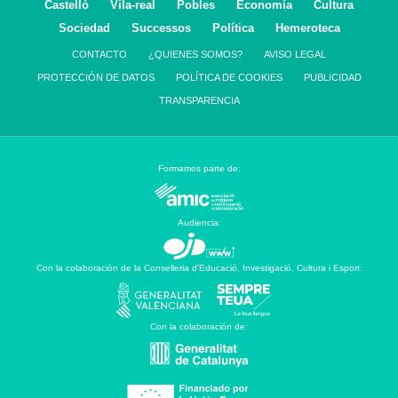
Castelló
Vila-real
Pobles
Economía
Cultura
Sociedad
Successos
Política
Hemeroteca
CONTACTO
¿QUIENES SOMOS?
AVISO LEGAL
PROTECCIÓN DE DATOS
POLÍTICA DE COOKIES
PUBLICIDAD
TRANSPARENCIA
Formamos parte de:
Audiencia:
Con la colaboración de la Conselleria d’Educació, Investigació, Cultura i Esport:
Con la colaboración de: