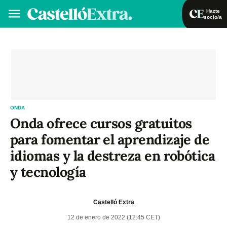
Hazte
socio/a
Hazte socio/a
Iniciar sesión
VA
ES
ONDA
Onda ofrece cursos gratuitos
para fomentar el aprendizaje de
idiomas y la destreza en robótica
y tecnología
Castelló Extra
12 de enero de 2022 (12:45 CET)