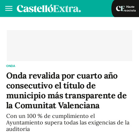
Hazte
socio/a
Hazte socio/a
Iniciar sesión
VA
ES
ONDA
Onda revalida por cuarto año
consecutivo el título de
municipio más transparente de
la Comunitat Valenciana
Con un 100 % de cumplimiento el
Ayuntamiento supera todas las exigencias de la
auditoría