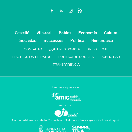
Castelló
Vila-real
Pobles
Economía
Cultura
Sociedad
Successos
Política
Hemeroteca
CONTACTO
¿QUIENES SOMOS?
AVISO LEGAL
PROTECCIÓN DE DATOS
POLÍTICA DE COOKIES
PUBLICIDAD
TRANSPARENCIA
Formamos parte de:
Audiencia:
Con la colaboración de la Conselleria d’Educació, Investigació, Cultura i Esport: