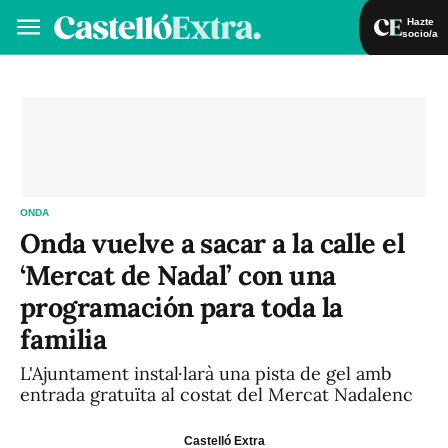
Hazte
socio/a
Hazte socio/a
Iniciar sesión
VA
ES
ONDA
Onda vuelve a sacar a la calle el
‘Mercat de Nadal’ con una
programación para toda la
familia
L'Ajuntament instal·larà una pista de gel amb
entrada gratuïta al costat del Mercat Nadalenc
Castelló Extra