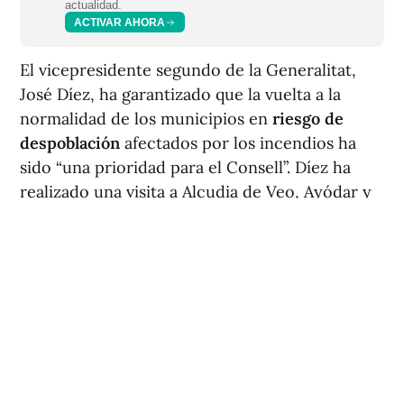
actualidad.
ACTIVAR AHORA
El vicepresidente segundo de la Generalitat,
José Díez, ha garantizado que la vuelta a la
normalidad de los municipios en
riesgo de
despoblación
afectados por los incendios ha
sido “una prioridad para el Consell”. Díez ha
realizado una visita a Alcudia de Veo, Ayódar y
Sueras, tres de las localidades afectadas por el
incendio iniciado el pasado 25 de julio en la Vall
d’Uixó, y se ha reunido también con alcaldes y
responsables municipales de Torralba del Pinar,
Fuentes de Ayódar y Villamalur.