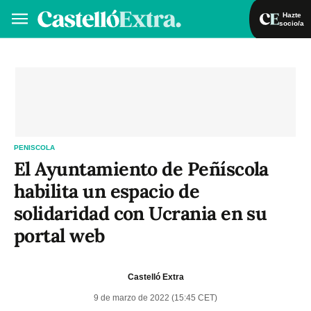
Hazte
socio/a
Hazte socio/a
Iniciar sesión
VA
ES
PENISCOLA
El Ayuntamiento de Peñíscola
habilita un espacio de
solidaridad con Ucrania en su
portal web
Castelló Extra
9 de marzo de 2022 (15:45 CET)