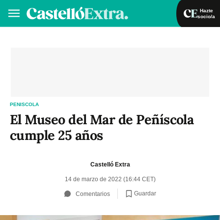
Hazte
socio/a
Hazte socio/a
Iniciar sesión
VA
ES
PENISCOLA
El Museo del Mar de Peñíscola
cumple 25 años
Castelló Extra
14 de marzo de 2022 (16:44 CET)
Guardar
Comentarios