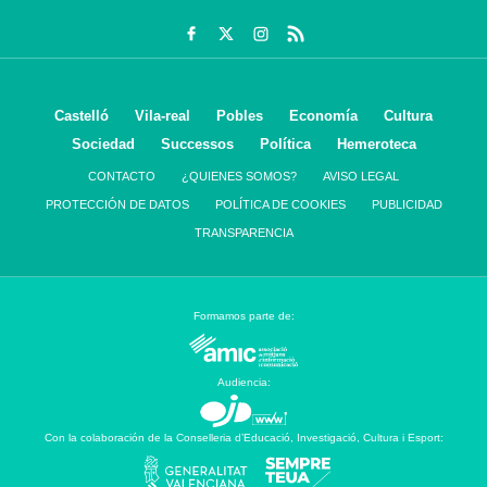
Castelló
Vila-real
Pobles
Economía
Cultura
Sociedad
Successos
Política
Hemeroteca
CONTACTO
¿QUIENES SOMOS?
AVISO LEGAL
PROTECCIÓN DE DATOS
POLÍTICA DE COOKIES
PUBLICIDAD
TRANSPARENCIA
Formamos parte de:
Audiencia:
Con la colaboración de la Conselleria d’Educació, Investigació, Cultura i Esport: