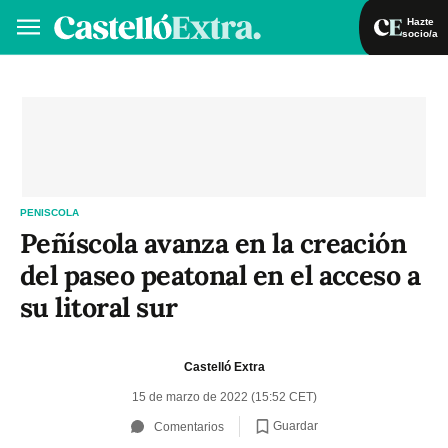
Hazte
socio/a
Hazte socio/a
Iniciar sesión
VA
ES
PENISCOLA
Peñíscola avanza en la creación
del paseo peatonal en el acceso a
su litoral sur
Castelló Extra
15 de marzo de 2022 (15:52 CET)
Guardar
Comentarios