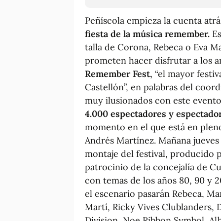
Peñíscola empieza la cuenta atrá
fiesta de la música remember.
Es
talla de Corona, Rebeca o Eva Mar
prometen hacer disfrutar a los 
Remember Fest,
“el mayor festi
Castellón”, en palabras del coor
muy ilusionados con este evento
4.000 espectadores y espectado
momento en el que está en pleno 
Andrés Martínez. Mañana jueves y 
montaje del festival, producido
patrocinio de la concejalía de C
con temas de los años 80, 90 y 
el escenario pasarán Rebeca, Mar
Martí, Ricky Vives Clublanders, 
Division, Noe Ribbon Symbol, Al