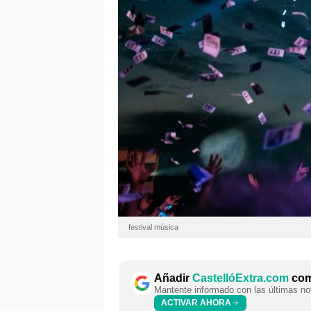
festival música
Añadir
CastellóExtra.com
como
Mantente informado con las últimas not
ACTIVAR AHORA