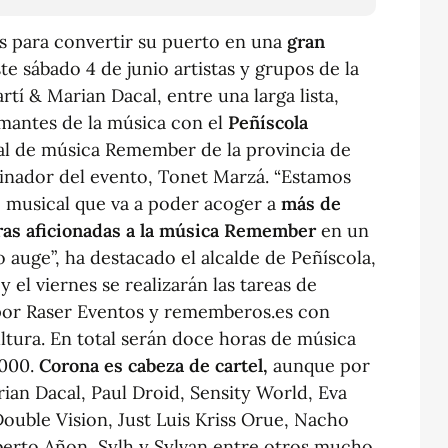
s para convertir su puerto en una
gran
te sábado 4 de junio artistas y grupos de la
tí & Marian Dacal, entre una larga lista,
amantes de la música con el
Peñíscola
val de música Remember de la provincia de
dinador del evento, Tonet Marzá. “Estamos
 musical que va a poder acoger a
más de
ras aficionadas a la música Remember
en un
auge”, ha destacado el alcalde de Peñíscola,
el viernes se realizarán las tareas de
 por Raser Eventos y rememberos.es con
ultura. En total serán doce horas de música
2000.
Corona es cabeza de cartel,
aunque por
ian Dacal, Paul Droid, Sensity World, Eva
Double Vision, Just Luis Kriss Orue, Nacho
berto Añon, Sylh y Sylvan entre otros mucho