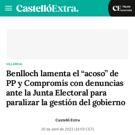
Hazte
socio/a
Hazte socio/a
Iniciar sesión
VA
ES
VILLAREAL
Benlloch lamenta el “acoso” de
PP y Compromís con denuncias
ante la Junta Electoral para
paralizar la gestión del gobierno
Castelló Extra
20 de abril de 2023 (16:03 CET)