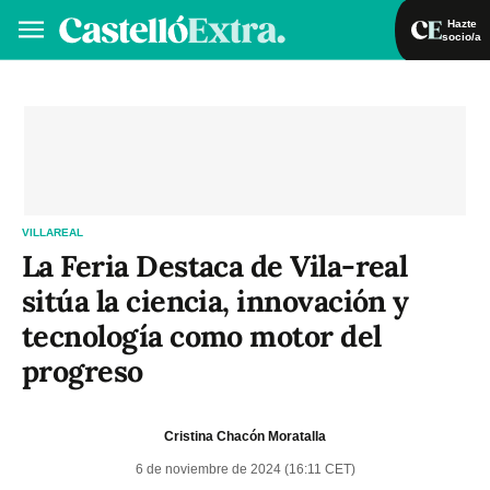
Hazte
socio/a
Hazte socio/a
Iniciar sesión
VA
ES
VILLAREAL
La Feria Destaca de Vila-real
sitúa la ciencia, innovación y
tecnología como motor del
progreso
Cristina Chacón Moratalla
6 de noviembre de 2024 (16:11 CET)