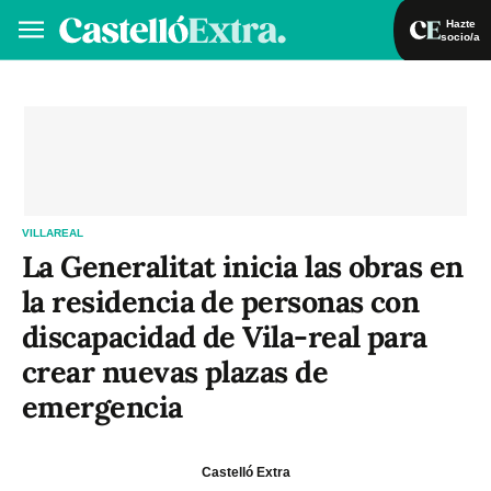
Hazte
socio/a
Hazte socio/a
Iniciar sesión
VA
ES
VILLAREAL
La Generalitat inicia las obras en
la residencia de personas con
discapacidad de Vila-real para
crear nuevas plazas de
emergencia
Castelló Extra