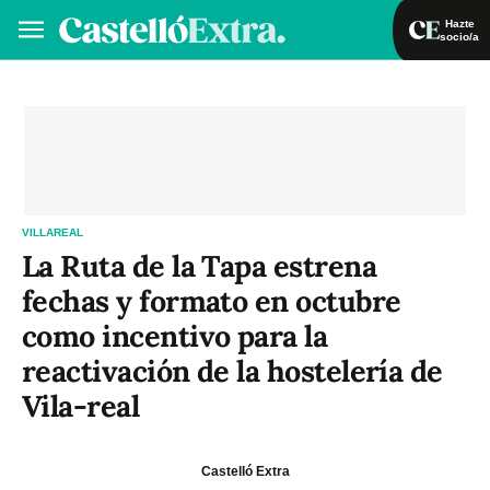
Hazte
socio/a
Hazte socio/a
Iniciar sesión
VA
ES
VILLAREAL
La Ruta de la Tapa estrena
fechas y formato en octubre
como incentivo para la
reactivación de la hostelería de
Vila-real
Castelló Extra