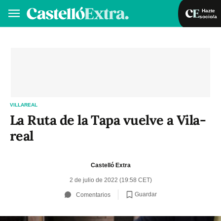
Hazte
socio/a
Hazte socio/a
Iniciar sesión
VA
ES
VILLAREAL
La Ruta de la Tapa vuelve a Vila-
real
Castelló Extra
2 de julio de 2022 (19:58 CET)
Guardar
Comentarios