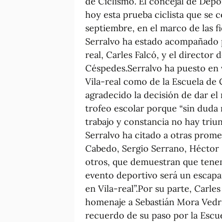
de Ciclismo. El concejal de Depo
hoy esta prueba ciclista que se 
septiembre, en el marco de las fi
Serralvo ha estado acompañado p
real, Carles Falcó, y el director
Céspedes.Serralvo ha puesto en va
Vila-real como de la Escuela de 
agradecido la decisión de dar el
trofeo escolar porque “sin duda
trabajo y constancia no hay triu
Serralvo ha citado a otras prom
Cabedo, Sergio Serrano, Héctor
otros, que demuestran que tenem
evento deportivo será un escapar
en Vila-real”.Por su parte, Carle
homenaje a Sebastián Mora Vedrí
recuerdo de su paso por la Escue