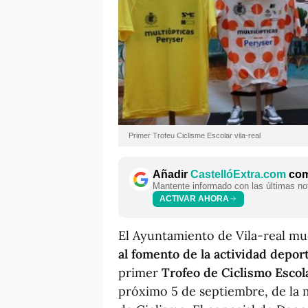
Primer Trofeu Ciclisme Escolar vila-real
Añadir
CastellóExtra.com
como
Mantente informado con las últimas not
ACTIVAR AHORA
El Ayuntamiento de Vila-real mu
al fomento de la actividad depor
primer
Trofeo de Ciclismo Escol
próximo 5 de septiembre, de la m