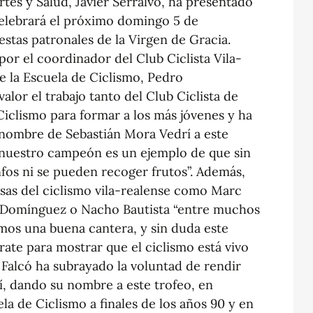
rtes y Salud, Javier Serralvo, ha presentado
celebrará el próximo domingo 5 de
estas patronales de la Virgen de Gracia.
or el coordinador del Club Ciclista Vila-
 de la Escuela de Ciclismo, Pedro
lor el trabajo tanto del Club Ciclista de
Ciclismo para formar a los más jóvenes y ha
 nombre de Sebastián Mora Vedrí a este
 nuestro campeón es un ejemplo de que sin
nfos ni se pueden recoger frutos”. Además,
esas del ciclismo vila-realense como Marc
 Domínguez o Nacho Bautista “entre muchos
os una buena cantera, y sin duda este
ate para mostrar que el ciclismo está vivo
s Falcó ha subrayado la voluntad de rendir
, dando su nombre a este trofeo, en
la de Ciclismo a finales de los años 90 y en