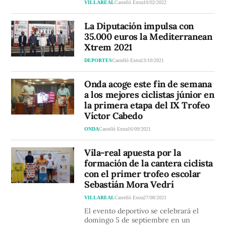
VILLAREAL
Castelló Extra
10/02/2022
La Diputación impulsa con
35.000 euros la Mediterranean
Xtrem 2021
DEPORTES
Castelló Extra
13/10/2021
Onda acoge este fin de semana
a los mejores ciclistas júnior en
la primera etapa del IX Trofeo
Víctor Cabedo
ONDA
Castelló Extra
16/09/2021
Vila-real apuesta por la
formación de la cantera ciclista
con el primer trofeo escolar
Sebastián Mora Vedrí
VILLAREAL
Castelló Extra
27/08/2021
El evento deportivo se celebrará el
domingo 5 de septiembre en un