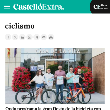
Hazte
socio/a
Hazte socio/a
Iniciar sesión
ciclismo
VA
ES
Onda programa la gran fiesta de la bicicleta con