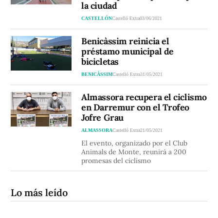
la ciudad
CASTELLÓN
Castelló Extra
03/06/2021
Benicàssim reinicia el
préstamo municipal de
bicicletas
BENICÀSSIM
Castelló Extra
31/05/2021
Almassora recupera el ciclismo
en Darremur con el Trofeo
Jofre Grau
ALMASSORA
Castelló Extra
21/05/2021
El evento, organizado por el Club
Animals de Monte, reunirá a 200
promesas del ciclismo
Lo más leído