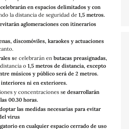
e celebrarán en espacios delimitados y con
ndo la distancia de seguridad de
1,5 metros.
 evitarán aglomeraciones con itinerarios
enas, discomóviles, karaokes y actuaciones
canto.
rales s
e celebrarán en
butacas preasignadas,
distancia o
1,5 metros de distancia, excepto
entre músicos y público será de 2 metros.
 interiores ni en exteriores.
iones y concentraciones s
e desarrollarán
 las 00.30 horas.
doptar las medidas necesarias para evitar
del virus
igatorio en cualquier espacio cerrado de uso