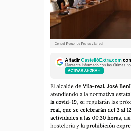
Consell Rector de Festes vila-real
Añadir
CastellóExtra.com
como
Mantente informado con las últimas not
ACTIVAR AHORA
El alcalde de
Vila-real, José Benl
atendiendo a la normativa estat
la covid-19
, se regularán las pr
real, que se celebrarán del 3 al 
actividades a las 00.30 horas,
asi
hostelería y l
a prohibición expre