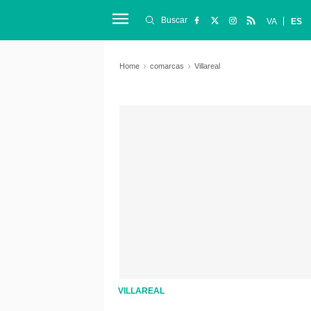
Buscar
VA
ES
Home
comarcas
Villareal
VILLAREAL