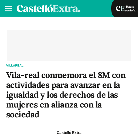
Hazte
socio/a
Hazte socio/a
Iniciar sesión
VA
ES
VILLAREAL
Vila-real conmemora el 8M con
actividades para avanzar en la
igualdad y los derechos de las
mujeres en alianza con la
sociedad
Castelló Extra