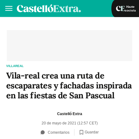
Hazte
socio/a
Hazte socio/a
Iniciar sesión
VA
ES
VILLAREAL
Vila-real crea una ruta de
escaparates y fachadas inspirada
en las fiestas de San Pascual
Castelló Extra
20 de mayo de 2021 (12:57 CET)
Guardar
Comentarios