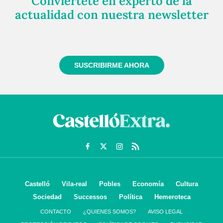
Conviértete en experto de la
actualidad con nuestra newsletter
Regístrate gratuitamente y te mantendremos
informado siempre de todo lo que pasa cerca de ti
SUSCRIBIRME AHORA
Castelló
Vila-real
Pobles
Economía
Cultura
Sociedad
Successos
Política
Hemeroteca
CONTACTO
¿QUIENES SOMOS?
AVISO LEGAL