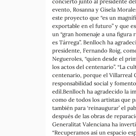
concierto junto al presidente del 
evento, Rosanna y Gisela Morales
este proyecto que “es un magníf
exportable en el futuro” y que e
un “gran homenaje a una figura r
es Tárrega”. Benlloch ha agradeci
presidente, Fernando Roig, com
Negueroles, “quien desde el pr
los actos del centenario”. “La cu
centenario, porque el Villarreal
responsabilidad social y fomento
edil.Benlloch ha agradecido la i
como de todos los artistas que p
también para ‘reinaugurar’ el pa
después de las obras de reparació
Generalitat Valenciana ha invert
“Recuperamos así un espacio es