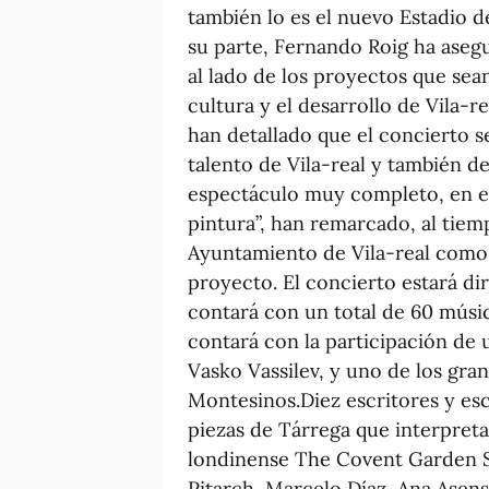
también lo es el nuevo Estadio d
su parte, Fernando Roig ha asegu
al lado de los proyectos que sea
cultura y el desarrollo de Vila-r
han detallado que el concierto s
talento de Vila-real y también de
espectáculo muy completo, en e
pintura”, han remarcado, al tie
Ayuntamiento de Vila-real como d
proyecto. El concierto estará di
contará con un total de 60 músi
contará con la participación de 
Vasko Vassilev, y uno de los gra
Montesinos.Diez escritores y escr
piezas de Tárrega que interpret
londinense The Covent Garden So
Pitarch, Marcelo Díaz, Ana Asens