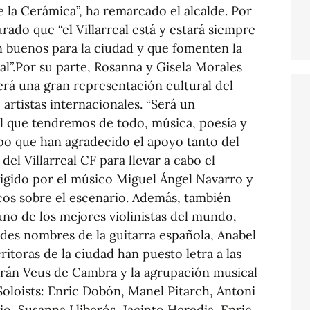
e la Cerámica”, ha remarcado el alcalde. Por
rado que “el Villarreal está y estará siempre
n buenos para la ciudad y que fomenten la
eal”.Por su parte, Rosanna y Gisela Morales
erá una gran representación cultural del
 artistas internacionales. “Será un
l que tendremos de todo, música, poesía y
mpo que han agradecido el apoyo tanto del
el Villarreal CF para llevar a cabo el
rigido por el músico Miguel Ángel Navarro y
cos sobre el escenario. Además, también
uno de los mejores violinistas del mundo,
ndes nombres de la guitarra española, Anabel
itoras de la ciudad han puesto letra a las
arán Veus de Cambra y la agrupación musical
loists: Enric Dobón, Manel Pitarch, Antoni
io, Susanna Lliberós, Jacinto Heredia, Enric