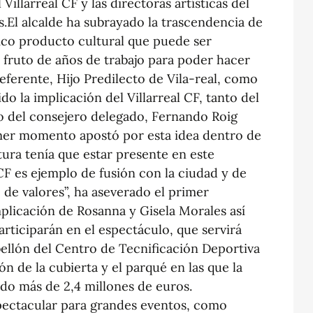
Villarreal CF y las directoras artísticas del
.El alcalde ha subrayado la trascendencia de
ico producto cultural que puede ser
s fruto de años de trabajo para poder hacer
eferente, Hijo Predilecto de Vila-real, como
do la implicación del Villarreal CF, tanto del
o del consejero delegado, Fernando Roig
imer momento apostó por esta idea dentro de
ltura tenía que estar presente en este
 CF es ejemplo de fusión con la ciudad y de
 de valores”, ha aseverado el primer
mplicación de Rosanna y Gisela Morales así
articiparán en el espectáculo, que servirá
bellón del Centro de Tecnificación Deportiva
n de la cubierta y el parqué en las que la
ido más de 2,4 millones de euros.
pectacular para grandes eventos, como