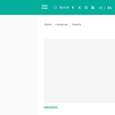
Buscar
VA
ES
Home
comarcas
Vinarós
VINARÓS