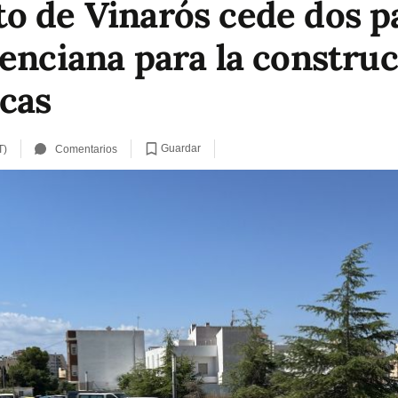
o de Vinarós cede dos pa
lenciana para la constru
icas
Guardar
T)
Comentarios