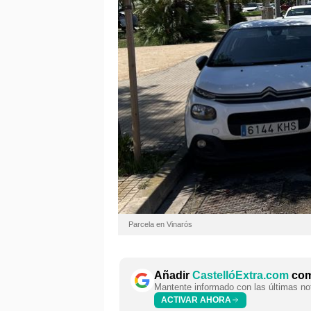
Parcela en Vinarós
Añadir
CastellóExtra.com
como
Mantente informado con las últimas not
ACTIVAR AHORA