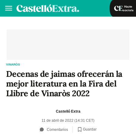
Hazte
socio/a
Hazte socio/a
Iniciar sesión
VA
ES
VINARÓS
Decenas de jaimas ofrecerán la
mejor literatura en la Fira del
Llibre de Vinaròs 2022
Castelló Extra
11 de abril de 2022 (14:31 CET)
Guardar
Comentarios